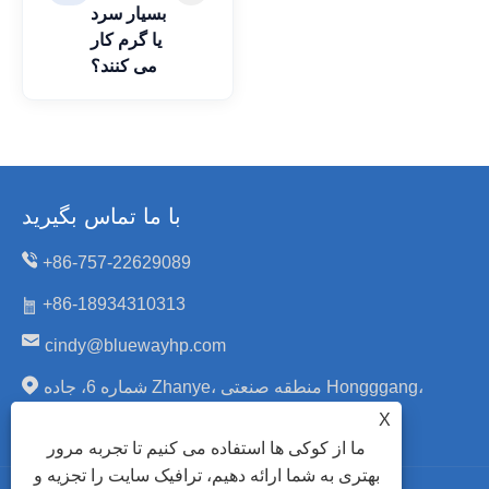
بسیار سرد
یا گرم کار
می کنند؟
با ما تماس بگیرید
+86-757-22629089
+86-18934310313
cindy@bluewayhp.com
شماره 6، جاده Zhanye، منطقه صنعتی Hongggang،
Daliang، Shunde، Foshan، گوانگدونگ، چین.
X
ما از کوکی ها استفاده می کنیم تا تجربه مرور
بهتری به شما ارائه دهیم، ترافیک سایت را تجزیه و