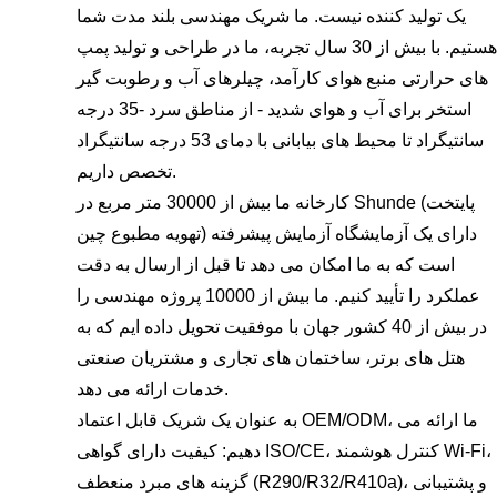
یک تولید کننده نیست. ما شریک مهندسی بلند مدت شما
هستیم. با بیش از 30 سال تجربه، ما در طراحی و تولید پمپ
های حرارتی منبع هوای کارآمد، چیلرهای آب و رطوبت گیر
استخر برای آب و هوای شدید - از مناطق سرد -35 درجه
سانتیگراد تا محیط های بیابانی با دمای 53 درجه سانتیگراد
تخصص داریم.
کارخانه ما بیش از 30000 متر مربع در Shunde (پایتخت
تهویه مطبوع چین) دارای یک آزمایشگاه آزمایش پیشرفته
است که به ما امکان می دهد تا قبل از ارسال به دقت
عملکرد را تأیید کنیم. ما بیش از 10000 پروژه مهندسی را
در بیش از 40 کشور جهان با موفقیت تحویل داده ایم که به
هتل های برتر، ساختمان های تجاری و مشتریان صنعتی
خدمات ارائه می دهد.
به عنوان یک شریک قابل اعتماد OEM/ODM، ما ارائه می
دهیم: کیفیت دارای گواهی ISO/CE، کنترل هوشمند Wi-Fi،
گزینه های مبرد منعطف (R290/R32/R410a)، و پشتیبانی