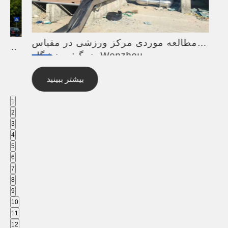
مطالعه موردی مرکز ورزشی در مقیاس
بزرگ: ورزشگاه Wenzhou
بیشتر ببینید
1
2
3
4
5
6
7
8
9
10
11
12